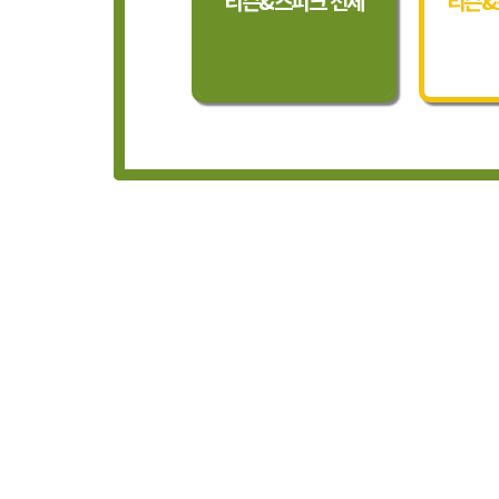
리슨&스피크 전체
리슨&