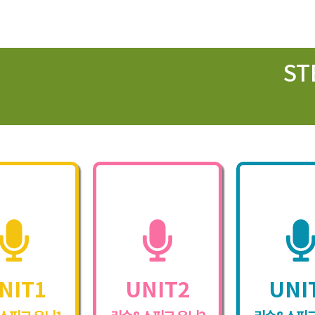
ST
NIT1
UNIT2
UNI