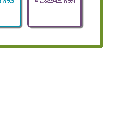
 유닛3
리슨&스피크 유닛4