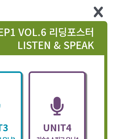
EP1 VOL.6 리딩포스터
LISTEN & SPEAK
T3
UNIT4